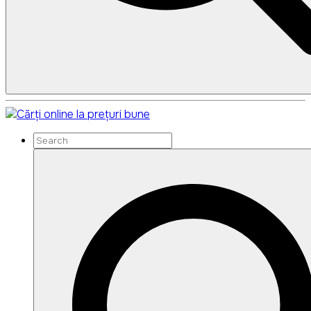
Search
Search
for: