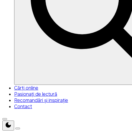
Search
Search
Cărți online
for:
Pasionați de lectură
Recomandări și inspirație
Contact