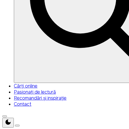
Search
Search
Cărți online
for:
Pasionați de lectură
Recomandări și inspirație
Contact