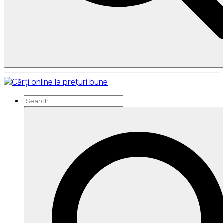
Search
Search
for: