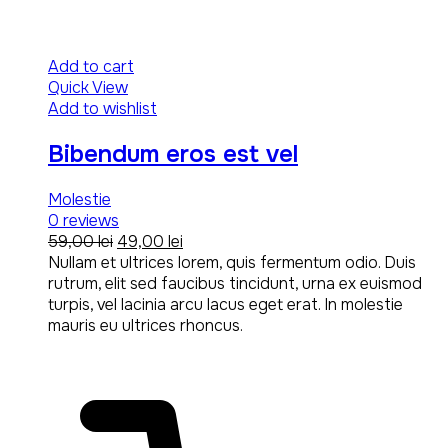
Add to cart
Quick View
Add to wishlist
Bibendum eros est vel
Molestie
0
reviews
Original
Current
59,00
lei
49,00
lei
price
price
Nullam et ultrices lorem, quis fermentum odio. Duis
was:
is:
rutrum, elit sed faucibus tincidunt, urna ex euismod
59,00 lei.
49,00 lei.
turpis, vel lacinia arcu lacus eget erat. In molestie
mauris eu ultrices rhoncus.