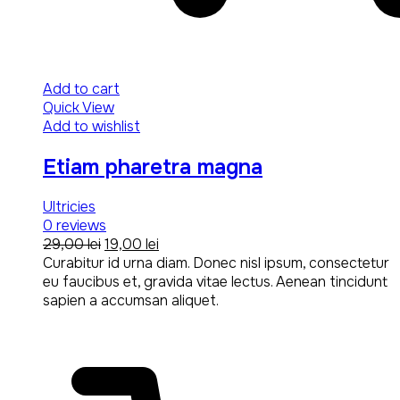
Add to cart
Quick View
Add to wishlist
Etiam pharetra magna
Ultricies
0
reviews
Original
Current
29,00
lei
19,00
lei
price
price
Curabitur id urna diam. Donec nisl ipsum, consectetur
was:
is:
eu faucibus et, gravida vitae lectus. Aenean tincidunt
29,00 lei.
19,00 lei.
sapien a accumsan aliquet.