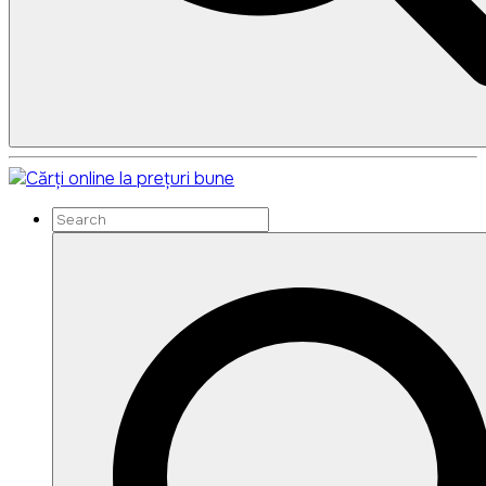
Search
Search
for: