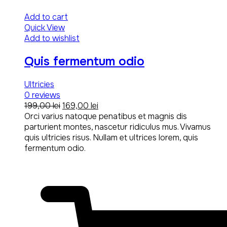
Add to cart
Quick View
Add to wishlist
Quis fermentum odio
Ultricies
0
reviews
Original
Current
199,00
lei
169,00
lei
price
price
Orci varius natoque penatibus et magnis dis
was:
is:
parturient montes, nascetur ridiculus mus. Vivamus
199,00 lei.
169,00 lei.
quis ultricies risus. Nullam et ultrices lorem, quis
fermentum odio.