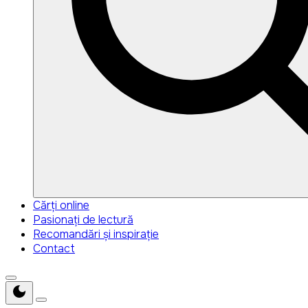
Search
Search
Cărți online
for:
Pasionați de lectură
Recomandări și inspirație
Contact