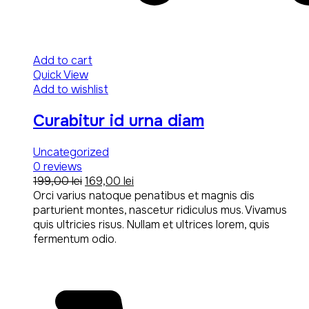
Add to cart
Quick View
Add to wishlist
Curabitur id urna diam
Uncategorized
0
reviews
Original
Current
199,00
lei
169,00
lei
price
price
Orci varius natoque penatibus et magnis dis
was:
is:
parturient montes, nascetur ridiculus mus. Vivamus
199,00 lei.
169,00 lei.
quis ultricies risus. Nullam et ultrices lorem, quis
fermentum odio.