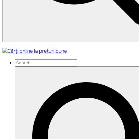
Search
Search
for: