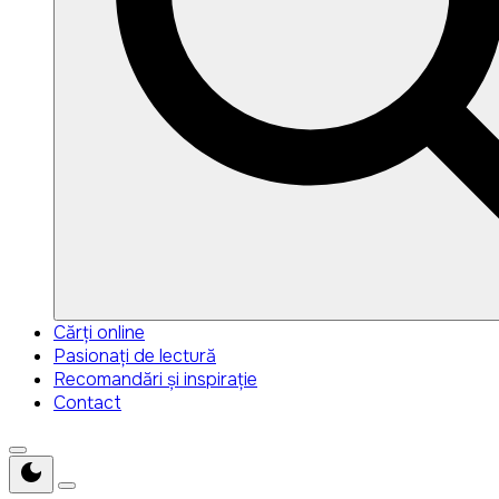
Search
Search
Cărți online
for:
Pasionați de lectură
Recomandări și inspirație
Contact