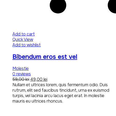
Add to cart
Quick View
Add to wishlist
Bibendum eros est vel
Molestie
0
reviews
Original
Current
59,00
lei
49,00
lei
price
price
Nullam et ultrices lorem, quis fermentum odio. Duis
was:
is:
rutrum, elit sed faucibus tincidunt, urna ex euismod
59,00 lei.
49,00 lei.
turpis, vel lacinia arcu lacus eget erat. In molestie
mauris eu ultrices rhoncus.