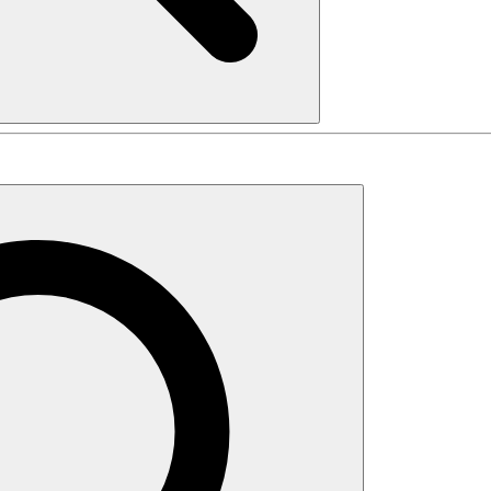
Search
Search
for: