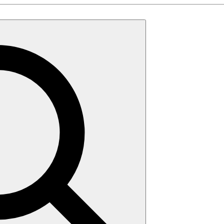
Search
for: