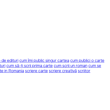
 de edituri
cum îmi public singur cartea
cum publici o carte
turi
cum să-ți scrii prima carte
cum scrii un roman
cum se
rte in Romania
scriere carte
scriere creativă
scriitor