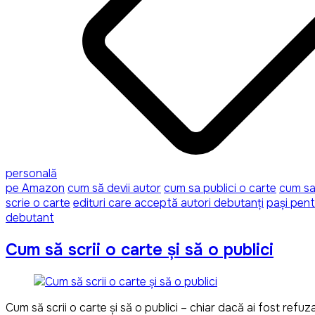
personală
pe Amazon
cum să devii autor
cum sa publici o carte
cum sa 
scrie o carte
edituri care acceptă autori debutanți
pași pent
debutant
Cum să scrii o carte și să o publici
Cum să scrii o carte și să o publici – chiar dacă ai fost refuza